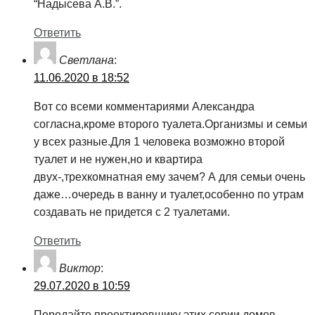
“Надысева А.В.”.
Ответить
Светлана
:
11.06.2020 в 18:52
Вот со всеми комментариями Александра
согласна,кроме второго туалета.Организмы и семьи
у всех разные.Для 1 человека возможно второй
туалет и не нужен,но и квартира
двух-,трехкомнатная ему зачем? А для семьи очень
даже…очередь в ванну и туалет,особенно по утрам
создавать не придется с 2 туалетами.
Ответить
Виктор
:
29.07.2020 в 10:59
Передайте проектировщику этих серии домов.