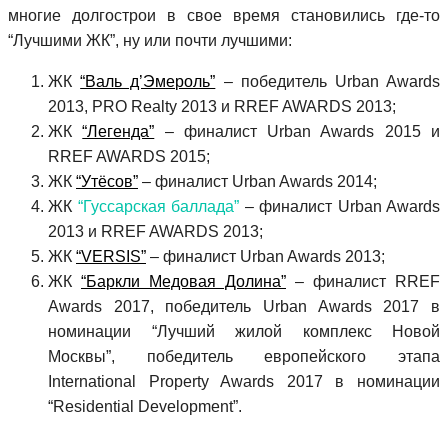
многие долгострои в свое время становились где-то
“Лучшими ЖК”, ну или почти лучшими:
ЖК
“Валь д’Эмероль”
– победитель Urban Awards
2013, PRO Realty 2013 и RREF AWARDS 2013;
ЖК
“Легенда”
– финалист Urban Awards 2015 и
RREF AWARDS 2015;
ЖК
“Утёсов”
– финалист Urban Awards 2014;
ЖК
“Гуссарская баллада”
– финалист Urban Awards
2013 и RREF AWARDS 2013;
ЖК
“VERSIS”
– финалист Urban Awards 2013;
ЖК
“Баркли Медовая Долина”
– финалист RREF
Awards 2017, победитель Urban Awards 2017 в
номинации “Лучший жилой комплекс Новой
Москвы”, победитель европейского этапа
International Property Awards 2017 в номинации
“Residential Development”.