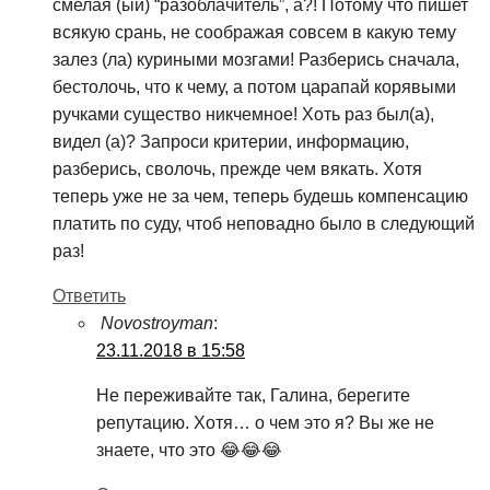
смелая (ый) “разоблачитель”, а?! Потому что пишет
всякую срань, не соображая совсем в какую тему
залез (ла) куриными мозгами! Разберись сначала,
бестолочь, что к чему, а потом царапай корявыми
ручками существо никчемное! Хоть раз был(а),
видел (а)? Запроси критерии, информацию,
разберись, сволочь, прежде чем вякать. Хотя
теперь уже не за чем, теперь будешь компенсацию
платить по суду, чтоб неповадно было в следующий
раз!
Ответить
Novostroyman
:
23.11.2018 в 15:58
Не переживайте так, Галина, берегите
репутацию. Хотя… о чем это я? Вы же не
знаете, что это 😂😂😂