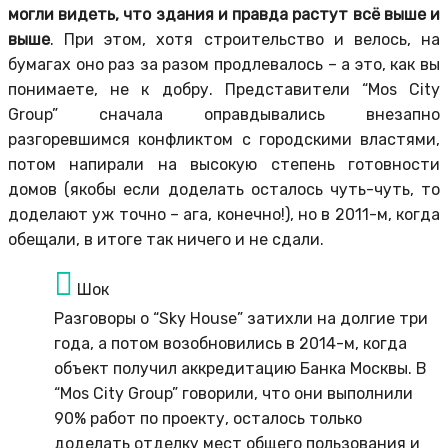
могли видеть, что здания и правда растут всё выше и
выше
. При этом, хотя строительство и велось, на
бумагах оно раз за разом продлевалось – а это, как вы
понимаете, не к добру. Представители “Mos City
Group” сначала оправдывались внезапно
разгоревшимся конфликтом с городскими властями,
потом напирали на высокую степень готовности
домов (якобы если доделать осталось чуть-чуть, то
доделают уж точно – ага, конечно!), но в 2011-м, когда
обещали, в итоге так ничего и не сдали.
Шок
Разговоры о “Sky House” затихли на долгие три
года, а потом возобновились в 2014-м, когда
объект получил аккредитацию Банка Москвы. В
“Mos City Group” говорили, что они выполнили
90% работ по проекту, осталось только
доделать отделку мест общего пользования и