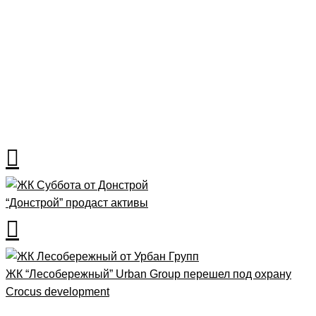
Рубрика
Полезное
“Донстрой” продаст активы
ЖК “Лесобережный” Urban Group перешел под охрану
Crocus development