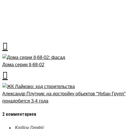
Рубрика
Блог
Дома серии II-68-02
Александр Плутник: на достройку объектов “Урбан Групп”
понадобится 3-4 года
2 комментариев
Kirillov Dmitrii
: