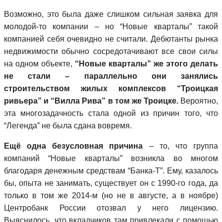
Возможно, это была даже слишком сильная заявка для
молодой-то компании – но “Новые кварталы” такой
компанией себя очевидно не считали. Дебютанты рынка
недвижимости обычно сосредотачивают все свои силы
на одном объекте,
“Новые кварталы” же этого делать
не стали – параллельно они занялись
строительством жилых комплексов “Троицкая
ривьера” и “Вилла Рива” в том же Троицке.
Вероятно,
эта многозадачность стала одной из причин того, что
“Легенда” не была сдана вовремя.
Ещё одна безусловная причина
– то, что группа
компаний “Новые кварталы” возникла во многом
благодаря денежным средствам “Банка-Т”. Ему, казалось
бы, опыта не занимать, существует он с 1990-го года, да
только в том же 2014-м (но не в августе, а в ноябре)
Центробанк России отозвал у него лицензию.
Выяснилось, что вкладчиков там привлекали с помощью